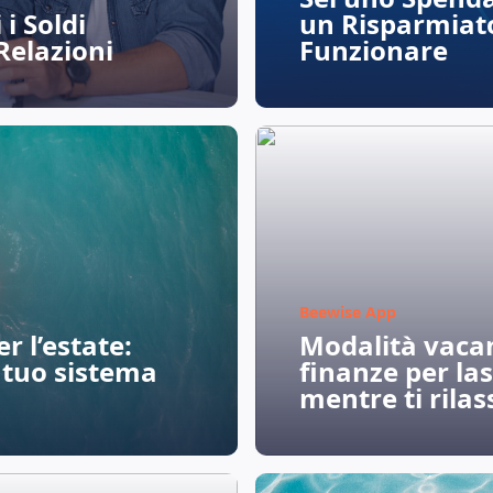
 i Soldi
un Risparmiat
Relazioni
Funzionare
Beewise App
r l’estate:
Modalità vacan
l tuo sistema
finanze per las
mentre ti rilas