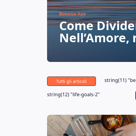
Beewise App
Come Divider
Nell’Amore, n
string(11) "b
Tutti gli articoli
string(12) "life-goals-2"