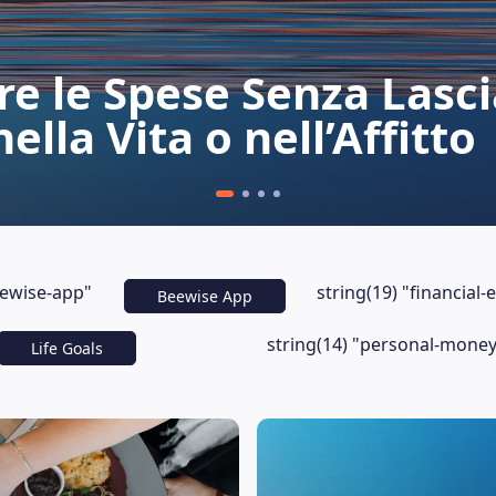
e le Spese Senza Lasci
ella Vita o nell’Affitto
eewise-app"
string(19) "financial-
Beewise App
string(14) "personal-mone
Life Goals