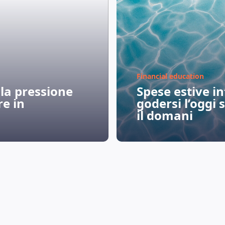
Financial education
 la pressione
Spese estive in
e in
godersi l’ogg
il domani