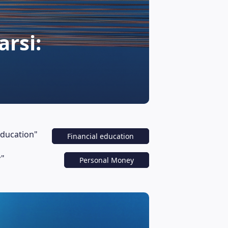
Financial educ
arsi:
Il Ve
le Re
education"
Financial education
y"
Personal Money