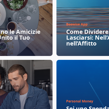
Beewise App
no le Amicizie
Come Dividere 
ito il Tuo
Lasciarsi: Nell
nell’Affitto
Personal Money
Sei uno Spenda